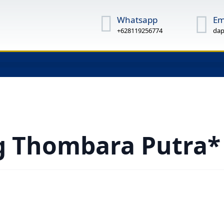
Whatsapp
Em
+628119256774
dap
g Thombara Putra*