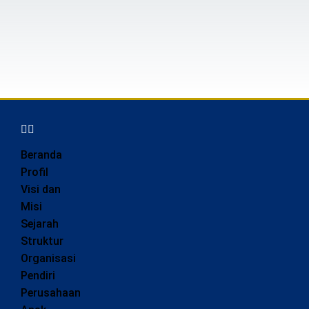
Beranda
Profil
Visi dan
Misi
Sejarah
Struktur
Organisasi
Pendiri
Perusahaan