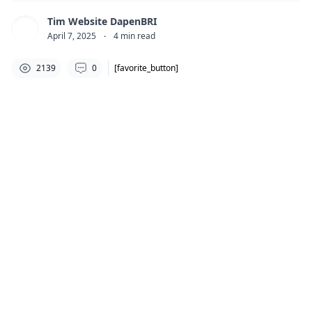
Tim Website DapenBRI
April 7, 2025
·
4
min read
2139
0
[favorite_button]