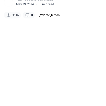
May 29, 2024
·
3
min read
3116
0
[favorite_button]