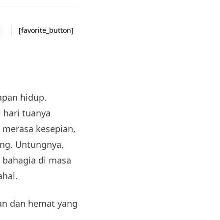
[favorite_button]
apan hidup.
hari tuanya
 merasa kesepian,
ang. Untungnya,
n bahagia di masa
hal.
kan dan hemat yang