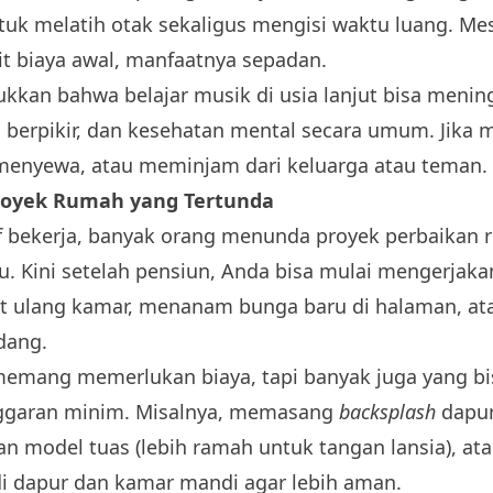
k melatih otak sekaligus mengisi waktu luang. M
t biaya awal, manfaatnya sepadan.
ukkan bahwa belajar musik di usia lanjut bisa meni
berpikir, dan kesehatan mental secara umum. Jika m
menyewa, atau meminjam dari keluarga atau teman.
royek Rumah yang Tertunda
f bekerja, banyak orang menunda proyek perbaikan
. Kini setelah pensiun, Anda bisa mulai mengerjaka
t ulang kamar, menanam bunga baru di halaman, a
dang.
emang memerlukan biaya, tapi banyak juga yang bi
nggaran minim. Misalnya, memasang
backsplash
dapur
an model tuas (lebih ramah untuk tangan lansia), 
 dapur dan kamar mandi agar lebih aman.