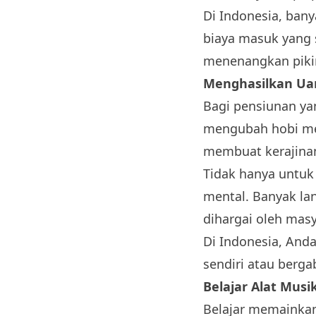
Di Indonesia, bany
biaya masuk yang s
menenangkan pikir
Menghasilkan Uan
Bagi pensiunan ya
mengubah hobi men
membuat kerajinan
Tidak hanya untuk
mental. Banyak la
dihargai oleh masy
Di Indonesia, And
sendiri atau berga
Belajar Alat Musi
Belajar memainkan 