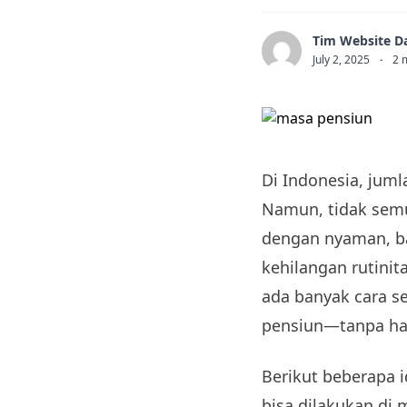
Tim Website D
July 2, 2025
·
2
Di Indonesia, jum
Namun, tidak sem
dengan nyaman, ba
kehilangan rutini
ada banyak cara se
pensiun—tanpa ha
Berikut beberapa 
bisa dilakukan di 