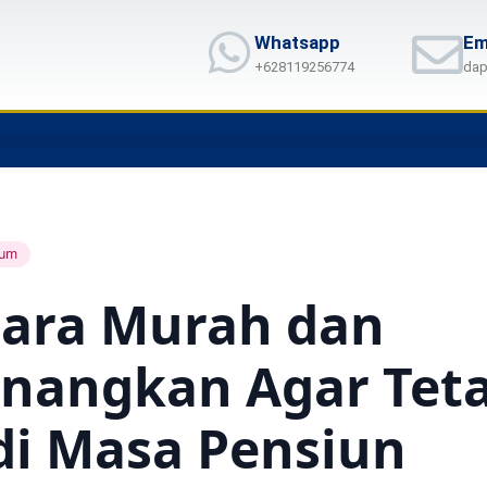
Whatsapp
Em
+628119256774
dap
um
Cara Murah dan
nangkan Agar Tet
di Masa Pensiun