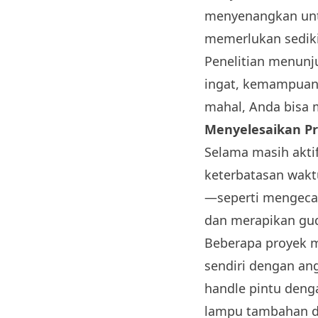
menyenangkan untu
memerlukan sediki
Penelitian menunj
ingat, kemampuan 
mahal, Anda bisa 
Menyelesaikan P
Selama masih akti
keterbatasan waktu
—seperti mengeca
dan merapikan gu
Beberapa proyek m
sendiri dengan a
handle pintu deng
lampu tambahan di