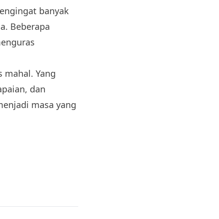
mengingat banyak
ua. Beberapa
menguras
s mahal. Yang
apaian, dan
 menjadi masa yang