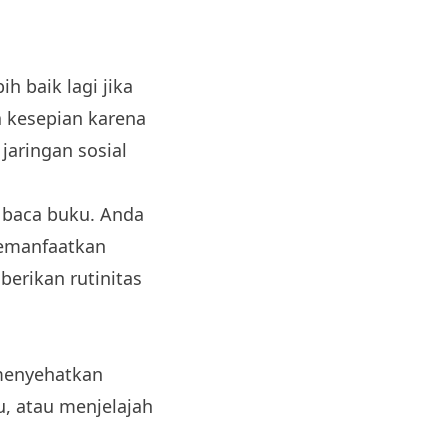
h baik lagi jika
a kesepian karena
jaringan sosial
b baca buku. Anda
emanfaatkan
erikan rutinitas
 menyehatkan
u, atau menjelajah