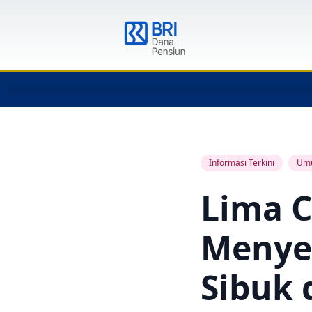
Informasi Terkini
Um
Lima 
Menye
Sibuk 