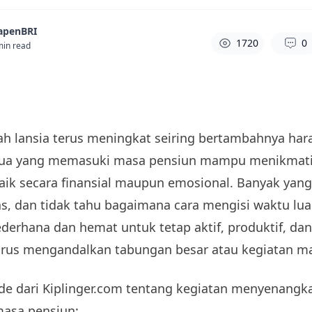
apenBRI
1720
0
min read
lah lansia terus meningkat seiring bertambahnya har
ua yang memasuki masa pensiun mampu menikmati 
ik secara finansial maupun emosional. Banyak yang
tas, dan tidak tahu bagaimana cara mengisi waktu lu
derhana dan hemat untuk tetap aktif, produktif, da
rus mengandalkan tabungan besar atau kegiatan ma
ide dari Kiplinger.com tentang kegiatan menyenang
masa pensiun: