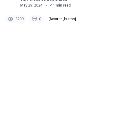
May 29, 2024
·
< 1
min read
3209
0
[favorite_button]