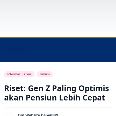
Layanan Peserta
Informasi Terkini
Umum
Riset: Gen Z Paling Optimis
akan Pensiun Lebih Cepat
Tim Website DapenBRI