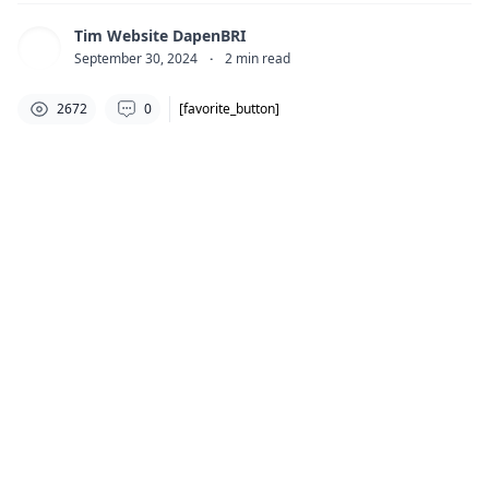
Tim Website DapenBRI
September 30, 2024
·
2
min read
2672
0
[favorite_button]