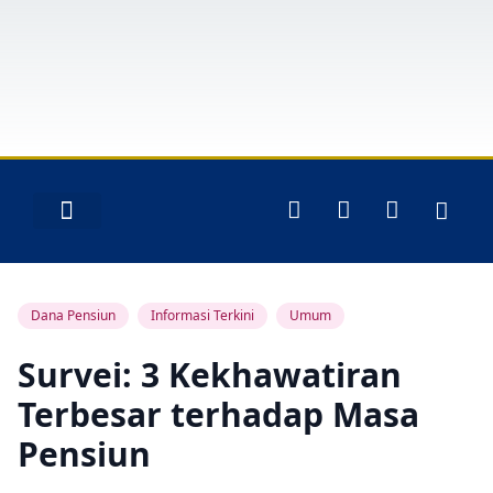
Layanan Peserta
Dana Pensiun
Informasi Terkini
Umum
Survei: 3 Kekhawatiran
Terbesar terhadap Masa
Pensiun