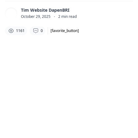
Tim Website DapenBRI
October 29, 2025
·
2
min read
1161
0
[favorite_button]