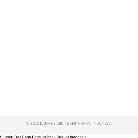
© 2025 DANA PENSIUN BANK RAKYAT INDONESIA
Support By : Dana Pensiun Bank Rakyat Indonesia