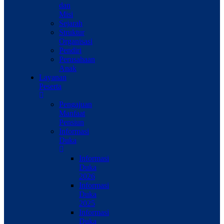
dan
Misi
Sejarah
Struktur
Organisasi
Pendiri
Perusahaan
Anak
Layanan
Peserta
Pengajuan
Manfaat
Pensiun
Informasi
Duka
Informasi
Duka
2026
Informasi
Duka
2025
Informasi
Duka