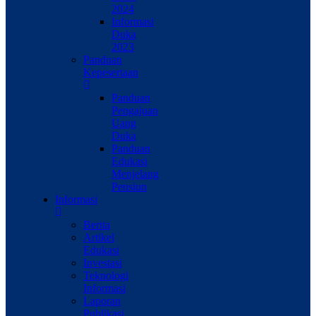
2024
Informasi
Duka
2023
Panduan
Kepesertaan
Panduan
Pengajuan
Uang
Duka
Panduan
Edukasi
Menjelang
Pensiun
Informasi
Berita
Artikel
Edukasi
Investasi
Teknologi
Informasi
Laporan
Publikasi