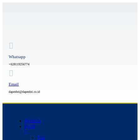
Whatsapp
+628119256774
Email
dapenbri@dapenbri.co.id
Beranda
Profil
Visi