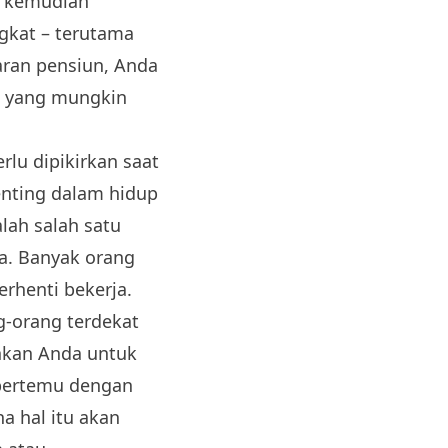
, kemudian
gkat – terutama
aran pensiun, Anda
p yang mungkin
lu dipikirkan saat
enting dalam hidup
lah salah satu
da. Banyak orang
rhenti bekerja.
-orang terdekat
nkan Anda untuk
bertemu dengan
a hal itu akan