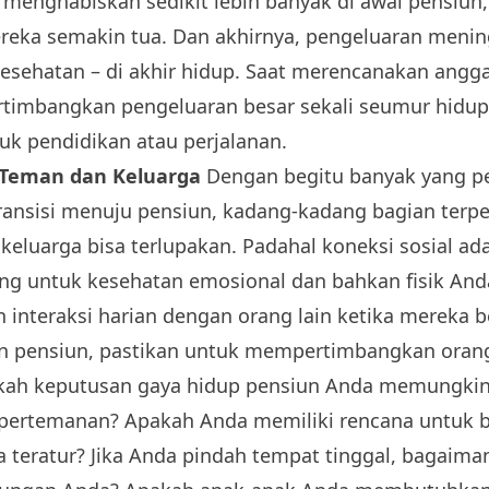
menghabiskan sedikit lebih banyak di awal pensiun
reka semakin tua. Dan akhirnya, pengeluaran menin
esehatan – di akhir hidup. Saat merencanakan angg
rtimbangkan pengeluaran besar sekali seumur hidu
tuk pendidikan atau perjalanan.
 Teman dan Keluarga
Dengan begitu banyak yang per
ansisi menuju pensiun, kadang-kadang bagian terp
keluarga bisa terlupakan. Padahal koneksi sosial ada
ting untuk kesehatan emosional dan bahkan fisik An
interaksi harian dengan orang lain ketika mereka be
n pensiun, pastikan untuk mempertimbangkan orang
pakah keputusan gaya hidup pensiun Anda memungki
ertemanan? Apakah Anda memiliki rencana untuk 
 teratur? Jika Anda pindah tempat tinggal, bagaiman