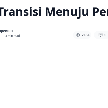
 Transisi Menuju P
apenBRI
2184
0
·
3
min read