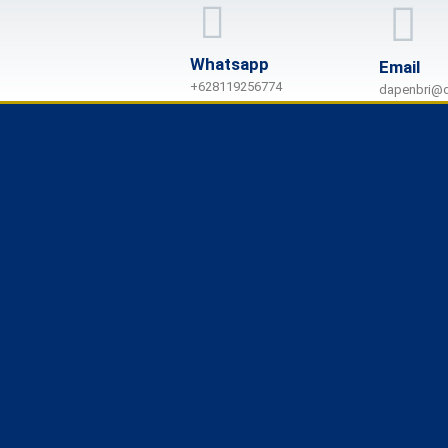
Whatsapp
Email
+628119256774
dapenbri@d