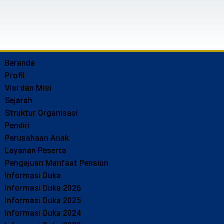
Beranda
Profil
Visi dan Misi
Sejarah
Struktur Organisasi
Pendiri
Perusahaan Anak
Layanan Peserta
Pengajuan Manfaat Pensiun
Informasi Duka
Informasi Duka 2026
Informasi Duka 2025
Informasi Duka 2024