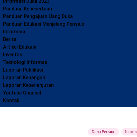
Informasi Duka 2023
Panduan Kepesertaan
Panduan Pengajuan Uang Duka
Panduan Edukasi Menjelang Pensiun
Informasi
Berita
Artikel Edukasi
Investasi
Teknologi Informasi
Laporan Publikasi
Laporan Keuangan
Laporan Keberlanjutan
Youtube Channel
Kontak
Dana Pensiun
Informa