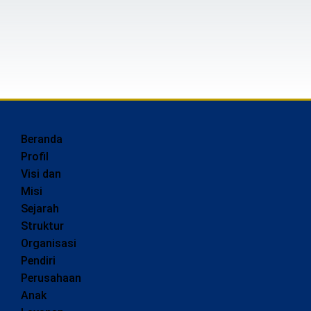
Beranda
Profil
Visi dan
Misi
Sejarah
Struktur
Organisasi
Pendiri
Perusahaan
Anak