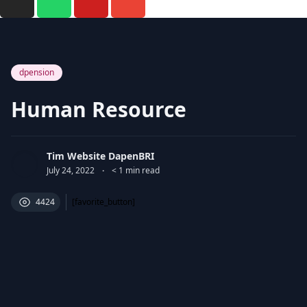
dpension
Human Resource
Tim Website DapenBRI
July 24, 2022
·
< 1
min read
4424
[favorite_button]