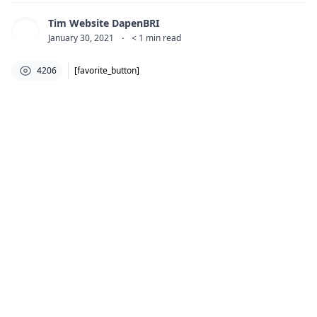
Tim Website DapenBRI
January 30, 2021
·
< 1
min read
4206
[favorite_button]