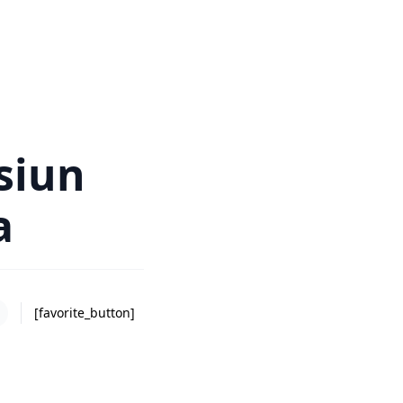
siun
a
[favorite_button]