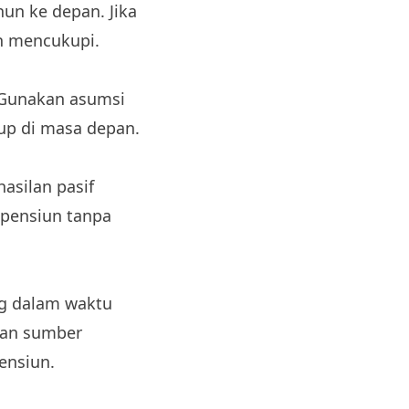
hun ke depan. Jika
n mencukupi.
. Gunakan asumsi
dup di masa depan.
silan pasif
 pensiun tanpa
ong dalam waktu
kan sumber
ensiun.