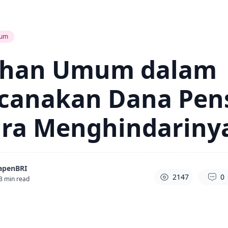
um
ahan Umum dalam
canakan Dana Pen
ara Menghindariny
apenBRI
2147
0
3
min read