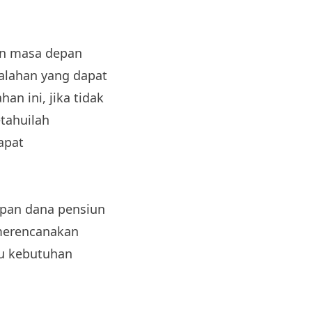
an masa depan
alahan yang dapat
n ini, jika tidak
etahuilah
apat
pan dana pensiun
 merencanakan
au kebutuhan