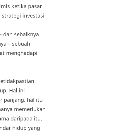
imis ketika pasar
trategi investasi
– dan sebaiknya
nya – sebuah
pat menghadapi
etidakpastian
p. Hal ini
 panjang, hal itu
 hanya memerlukan
ama daripada itu,
ndar hidup yang