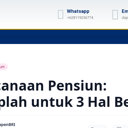
Whatsapp
Em
+628119256774
dap
um
canaan Pensiun:
plah untuk 3 Hal B
apenBRI