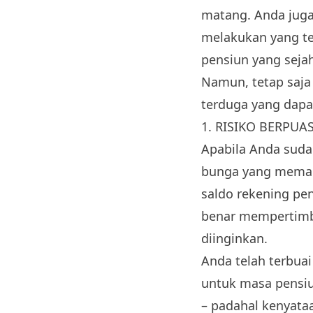
matang. Anda juga
melakukan yang t
pensiun yang seja
Namun, tetap saja 
terduga yang dap
1. RISIKO BERPUAS
Apabila Anda suda
bunga yang memadai
saldo rekening pe
benar mempertimb
diinginkan.
Anda telah terbua
untuk masa pensi
– padahal kenyata