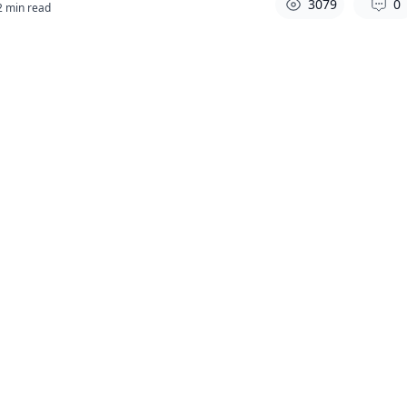
3079
0
2
min read