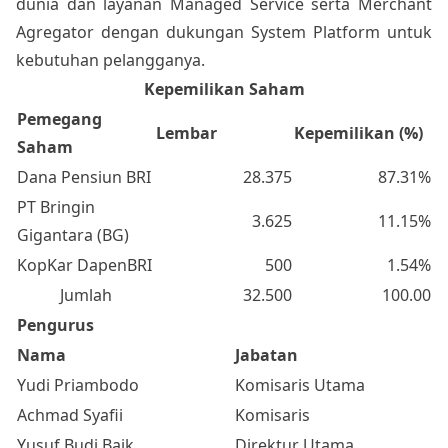
dunia dan layanan Managed Service serta Merchant
Agregator dengan dukungan System Platform untuk
kebutuhan pelangganya.
Kepemilikan Saham
Pemegang
Lembar
Kepemilikan (%)
Saham
Dana Pensiun BRI
28.375
87.31%
PT Bringin
3.625
11.15%
Gigantara (BG)
KopKar DapenBRI
500
1.54%
Jumlah
32.500
100.00
Pengurus
Nama
Jabatan
Yudi Priambodo
Komisaris Utama
Achmad Syafii
Komisaris
Yusuf Budi Baik
Direktur Utama