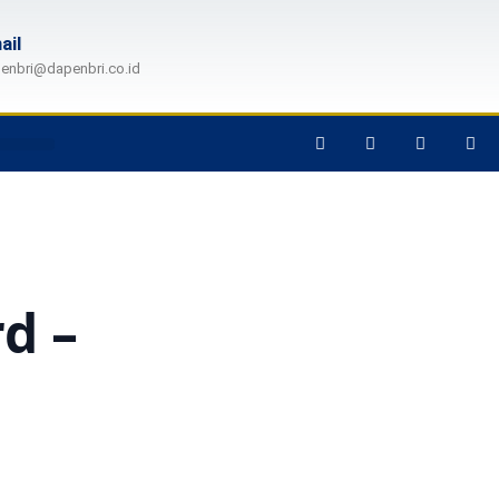
ail
enbri@dapenbri.co.id
d –