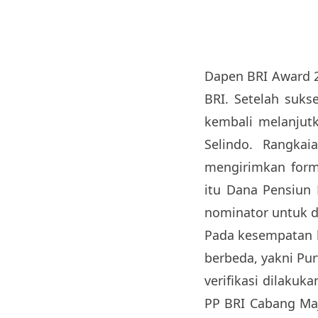
Dapen BRI Award 
BRI. Setelah suk
kembali melanjut
Selindo. Rangka
mengirimkan form
itu Dana Pensiu
nominator untuk di 
Pada kesempatan k
berbeda, yakni Pu
verifikasi dilaku
PP BRI Cabang Maj