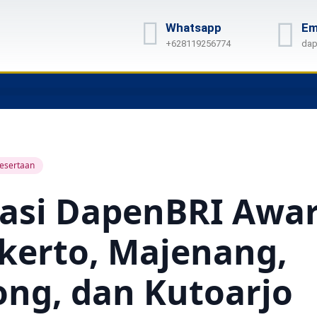
Whatsapp
Em
+628119256774
dap
esertaan
kasi DapenBRI Awar
kerto, Majenang,
ng, dan Kutoarjo