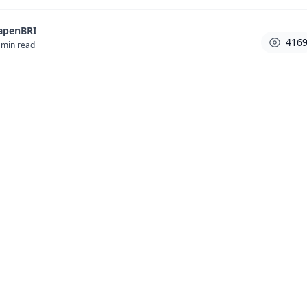
apenBRI
416
min read