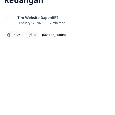
Keuangan
Tim Website DapenBRI
February 12, 2025
·
2
min read
2125
0
[favorite_button]