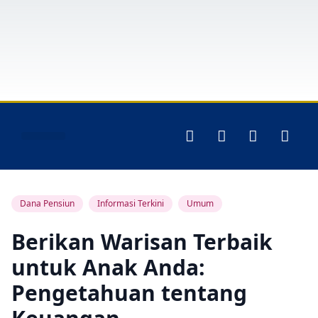
Layanan Peserta
Dana Pensiun
Informasi Terkini
Umum
Berikan Warisan Terbaik
untuk Anak Anda:
Pengetahuan tentang