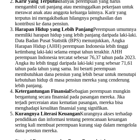
Karir yang Terputus
Banyak perempuan yang harus
mengambil cuti panjang atau meninggalkan pekerjaan untuk
merawat anak atau anggota keluarga lainnya. Karir yang
terputus ini mengakibatkan hilangnya penghasilan dan
kontribusi ke dana pensiun.
Harapan Hidup yang Lebih Panjang
Perempuan umumnya
memiliki harapan hidup yang lebih panjang daripada laki-laki.
Data Badan Pusat Statistik (BPS) menunjukkan, Angka
Harapan Hidup (AHH) perempuan Indonesia lebih tinggi
ketimbang laki-laki selama empat tahun terakhir. AHH
perempuan Indonesia tercatat sebesar 76,37 tahun pada 2023.
Angka itu lebih tinggi daripada laki-laki yang sebesar 71,61
tahun pada tahun yang sama. Ini berarti perempuan
membutuhkan dana pensiun yang lebih besar untuk menutupi
kebutuhan hidup di masa pensiun mereka yang cenderung
lebih panjang.
Ketergantungan Finansial
Sebagian perempuan mungkin
bergantung secara finansial pada pasangan mereka. Jika
terjadi perceraian atau kematian pasangan, mereka bisa
menghadapi kesulitan finansial yang signifikan.
Kurangnya Literasi Keuangan
Kurangnya akses terhadap
pendidikan dan informasi tentang perencanaan keuangan
sering kali membuat perempuan kurang siap dalam mengelola
dana pensiun mereka.