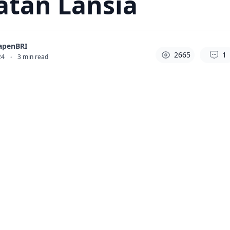
atan Lansia
apenBRI
2665
1
24
·
3
min read