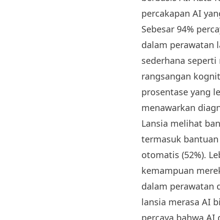
percakapan AI ya
Sebesar 94% perca
dalam perawatan l
sederhana seperti
rangsangan kognit
prosentase yang l
menawarkan diagno
Lansia melihat ba
termasuk bantuan b
otomatis (52%). Le
kemampuan mereka 
dalam perawatan d
lansia merasa AI 
percaya bahwa AI 