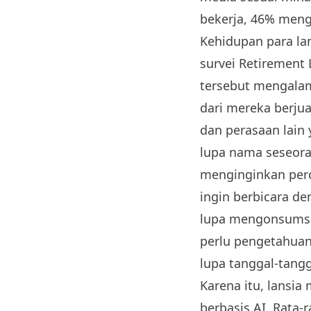
bekerja, 46% meng
Kehidupan para la
survei Retirement 
tersebut mengalam
dari mereka berj
dan perasaan lain 
lupa nama seseora
menginginkan perc
ingin berbicara d
lupa mengonsumsi
perlu pengetahuan
lupa tanggal-tangg
Karena itu, lansia
berbasis AI. Rata-