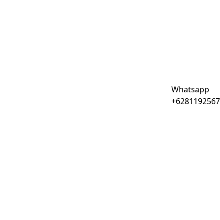
Whatsapp
+6281192567