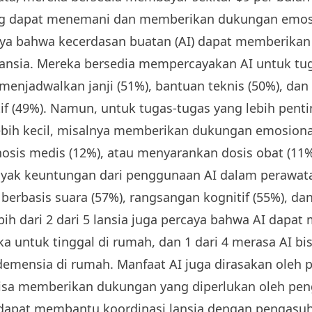
ng dapat menemani dan memberikan dukungan emos
ya bahwa kecerdasan buatan (AI) dapat memberikan
ansia. Mereka bersedia mempercayakan AI untuk tu
 menjadwalkan janji (51%), bantuan teknis (50%), d
if (49%). Namun, untuk tugas-tugas yang lebih pent
ebih kecil, misalnya memberikan dukungan emosional
sis medis (12%), atau menyarankan dosis obat (11%
nyak keuntungan dari penggunaan AI dalam perawat
erbasis suara (57%), rangsangan kognitif (55%), da
bih dari 2 dari 5 lansia juga percaya bahwa AI dapa
untuk tinggal di rumah, dan 1 dari 4 merasa AI b
emensia di rumah. Manfaat AI juga dirasakan oleh 
bisa memberikan dukungan yang diperlukan oleh pe
dapat membantu koordinasi lansia dengan pengasuh