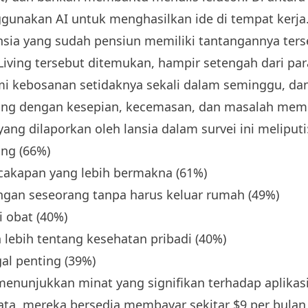
gunakan AI untuk menghasilkan ide di tempat kerja
nsia yang sudah pensiun memiliki tantangannya ters
Living tersebut ditemukan, hampir setengah dari pa
i kebosanan setidaknya sekali dalam seminggu, dan 
uang dengan kesepian, kecemasan, dan masalah mem
yang dilaporkan oleh lansia dalam survei ini meliputi
ng (66%)
akapan yang lebih bermakna (61%)
engan seseorang tanpa harus keluar rumah (49%)
 obat (40%)
 lebih tentang kesehatan pribadi (40%)
al penting (39%)
 menunjukkan minat yang signifikan terhadap aplika
rata, mereka bersedia membayar sekitar $9 per bulan