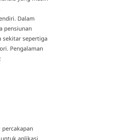
.
endiri. Dalam
ra pensiunan
sekitar sepertiga
ori. Pengalaman
:
si percakapan
 untuk aplikasi