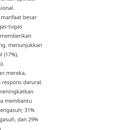
ional.
 manfaat besar
gas-tugas
an memberikan
ing, menunjukkan
 (17%),
).
an mereka,
n respons darurat
t meningkatkan
isa membantu
pengasuh; 31%
ngasuh, dan 29%
.