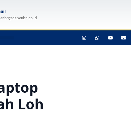
ail
enbri@dapenbri.co.id
aptop
ah Loh