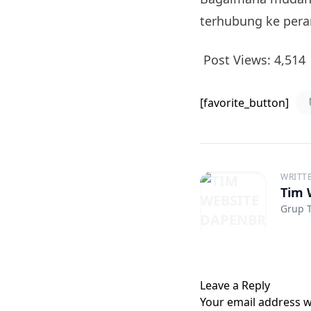
terhubung ke per
Post Views:
4,514
[favorite_button]
WRITT
Tim 
Grup T
Leave a Reply
Your email address wi