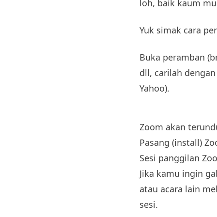
loh, baik kaum mu
Yuk simak cara p
Buka peramban (bro
dll, carilah denga
Yahoo).
Zoom akan terundu
Pasang (install) 
Sesi panggilan Zo
Jika kamu ingin g
atau acara lain me
sesi.