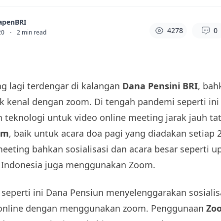
apenBRI
4278
0
20
·
2
min read
sing lagi terdengar di kalangan
Dana Pensini BRI
, bah
ak kenal dengan zoom. Di tengah pandemi seperti in
teknologi untuk video online meeting jarak jauh t
om
, baik untuk acara doa pagi yang diadakan setiap
eeting bahkan sosialisasi dan acara besar seperti u
 Indonesia juga menggunakan Zoom.
seperti ini Dana Pensiun menyelenggarakan sosialis
 online dengan menggunakan zoom. Penggunaan
Zo