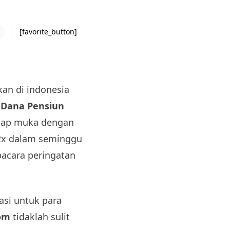
[favorite_button]
kan di indonesia
i
Dana Pensiun
atap muka dengan
 2x dalam seminggu
pacara peringatan
asi untuk para
om
tidaklah sulit