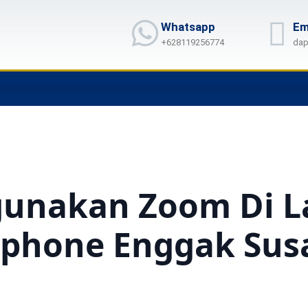
Whatsapp
Em
+628119256774
dap
unakan Zoom Di L
dphone Enggak Sus